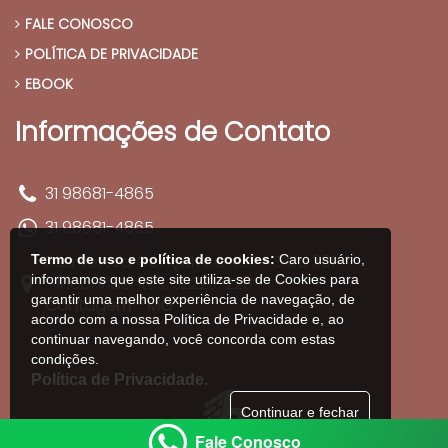
FALE CONOSCO
POLÍTICA DE PRIVACIDADE
EBOOK
Informações de Contato
31 98681-4865
31 98681-4865
Rua Tereza Gonçalves, 405 - Sala 301
Termo de uso e política de cookies:
Caro usuário,
informamos que este site utiliza-se de Cookies para
- Inconfidentes, 32223-220
garantir uma melhor experiência de navegação, de
Contagem - MG
acordo com a nossa Política de Privacidade e, ao
continuar navegando, você concorda com estas
condições.
Política de Privacidade.
Continuar e fechar
Fale Conosco