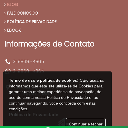
BLOG
FALE CONOSCO
POLÍTICA DE PRIVACIDADE
EBOOK
Informações de Contato
31 98681-4865
31 98681-4865
Rua Tereza Gonçalves, 405 - Sala 301
Termo de uso e política de cookies:
Caro usuário,
informamos que este site utiliza-se de Cookies para
- Inconfidentes, 32223-220
garantir uma melhor experiência de navegação, de
Contagem - MG
acordo com a nossa Política de Privacidade e, ao
continuar navegando, você concorda com estas
condições.
Política de Privacidade.
Continuar e fechar